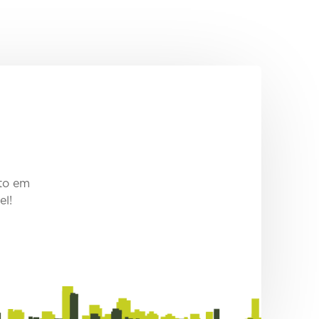
sto em
el!