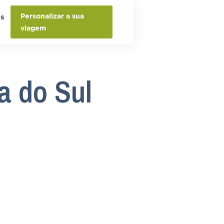
Personalizar a sua
os
viagem
a do Sul