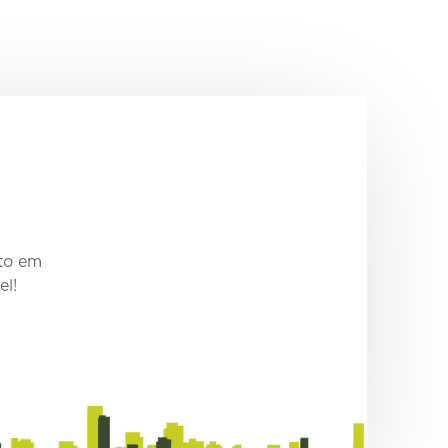
sto em
el!