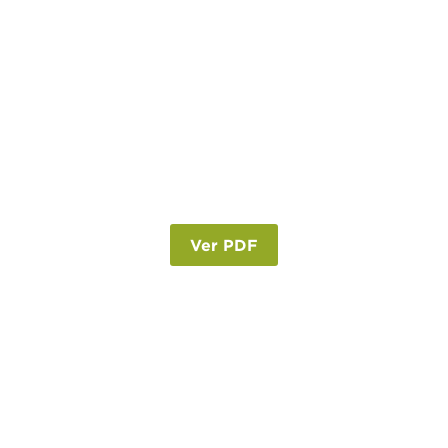
Ver PDF
Viagem de avião