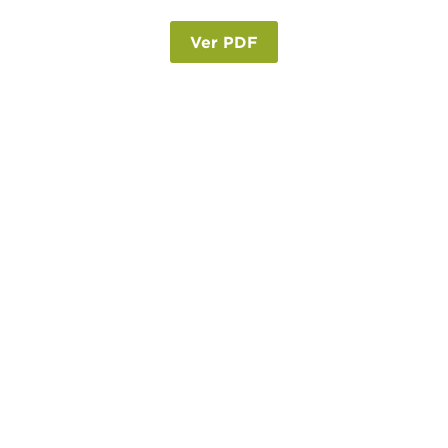
Ver PDF
Viagem de autocarro
Alojamento c/ pequeno-almoço em hotel
c/WC privativo
Acompanhamento de um Tour Leader